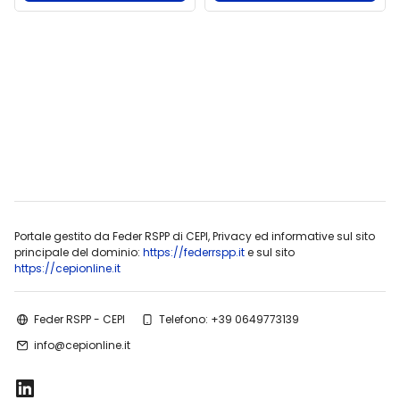
Blocchi
Blocchi
Portale gestito da Feder RSPP di CEPI, Privacy ed informative sul sito
principale del dominio:
https://federrspp.it
e sul sito
https://cepionline.it
Feder RSPP - CEPI
Telefono: +39 0649773139
info@cepionline.it